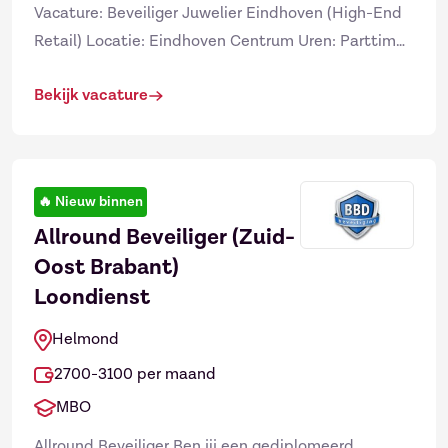
Vacature: Beveiliger Juwelier Eindhoven (High-End
Retail) Locatie: Eindhoven Centrum Uren: Parttime
(16 - 32 uur in overleg) Salaris: €16,01 - €19,08 per
Bekijk vacature
uu...
🔥
Nieuw binnen
Allround Beveiliger (Zuid-
Oost Brabant)
Loondienst
Helmond
2700-3100 per maand
MBO
Allround Beveiliger Ben jij een gediplomeerd