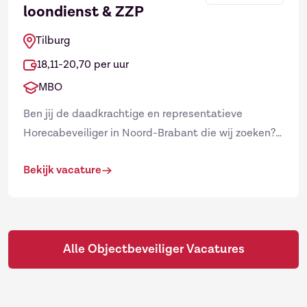
loondienst & ZZP
Tilburg
18,11-20,70 per uur
Ontvang vacatures direct in
×
MBO
je mailbox
Ben jij de daadkrachtige en representatieve
Naam
Horecabeveiliger in Noord-Brabant die wij zoeken?
Als horecabeveiliger met een blauwe pas ben jij het
Bekijk vacature
ultieme aanspr...
E-mailadres
*
Alle Objectbeveiliger Vacatures