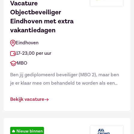
Vacature
Objectbeveiliger
Eindhoven met extra
vakantiedagen
Eindhoven
17-23,00 per uur
MBO
Ben jij gediplomeerd beveiliger (MBO 2), maar ben
je er klaar mee om behandeld te worden als een
nummertje op een planningslijst? Zoek je vaste
Bekijk vacature
gezichten, gezon...
🔥
Nieuw binnen