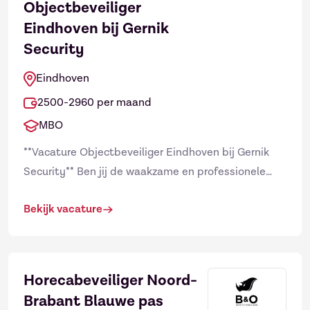
Objectbeveiliger
Eindhoven bij Gernik
Security
Eindhoven
2500-2960 per maand
MBO
**Vacature Objectbeveiliger Eindhoven bij Gernik
Security** Ben jij de waakzame en professionele
beveiliger die we zoeken? Als je doelgericht zoekt
Bekijk vacature
naar de ide...
Horecabeveiliger Noord-
Brabant Blauwe pas