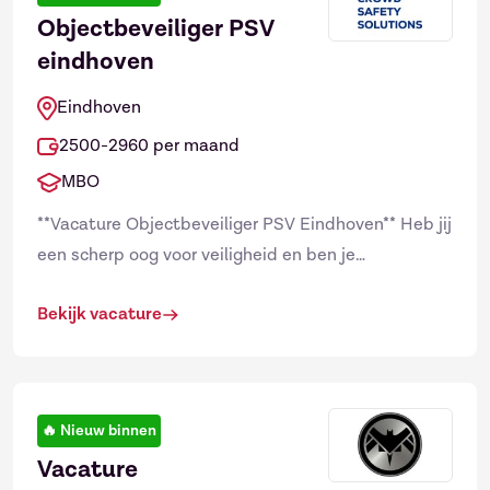
Objectbeveiliger PSV
eindhoven
Eindhoven
2500-2960 per maand
MBO
**Vacature Objectbeveiliger PSV Eindhoven** Heb jij
een scherp oog voor veiligheid en ben je
tegelijkertijd gastvrij en uiterst representatief?
Bekijk vacature
Werken in het h...
🔥
Nieuw binnen
Vacature