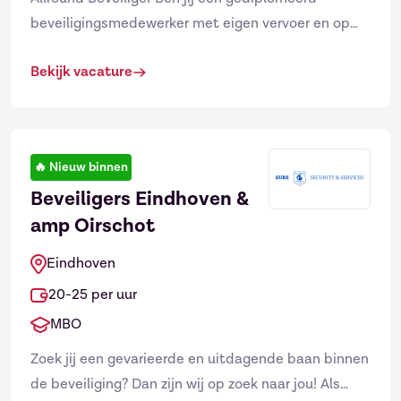
beveiligingsmedewerker met eigen vervoer en op
zoek naar een uitdagende baan? Wil je werken
Bekijk vacature
binnen een jong, snel...
🔥
Nieuw binnen
Beveiligers Eindhoven &
amp Oirschot
Eindhoven
20-25 per uur
MBO
Zoek jij een gevarieerde en uitdagende baan binnen
de beveiliging? Dan zijn wij op zoek naar jou! Als