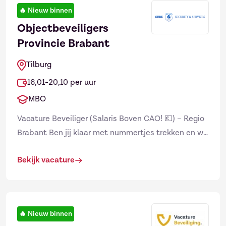
🔥
Nieuw binnen
Objectbeveiligers
Provincie Brabant
Tilburg
16,01-20,10 per uur
MBO
Vacature Beveiliger (Salaris Boven CAO! 💶) – Regio
Brabant Ben jij klaar met nummertjes trekken en wil
je werken waar je écht gewaardeerd wordt? Zoek jij
Bekijk vacature
...
🔥
Nieuw binnen