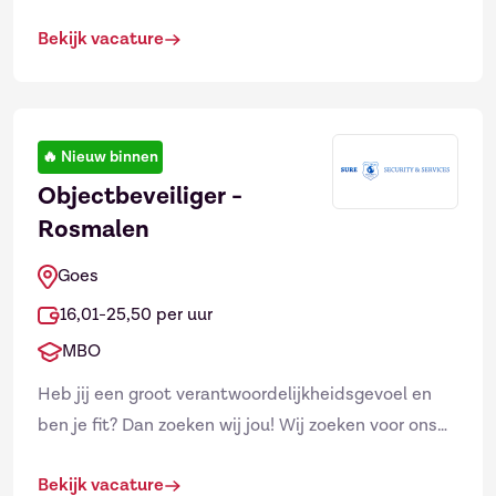
beveiliger bij een van de grootste internationale
Bekijk vacature
pakket...
🔥
Nieuw binnen
Objectbeveiliger -
Rosmalen
Goes
16,01-25,50 per uur
MBO
Heb jij een groot verantwoordelijkheidsgevoel en
ben je fit? Dan zoeken wij jou! Wij zoeken voor ons
team in Rosmalen een nieuwe collega. Wij bieden
Bekijk vacature
afwisselen...