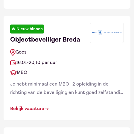
🔥
Nieuw binnen
Objectbeveiliger Breda
Goes
16,01-20,10 per uur
MBO
Je hebt minimaal een MBO- 2 opleiding in de
richting van de beveiliging en kunt goed zelfstandig
werken, zelfs wanneer de druk hoog is. Met jouw
Bekijk vacature
zelfverzekerde...