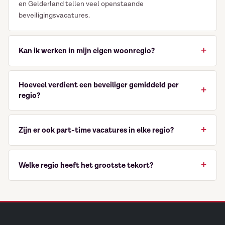
en Gelderland tellen veel openstaande
je mailbox
beveiligingsvacatures.
Naam
Kan ik werken in mijn eigen woonregio?
Zeker. Filter op jouw provincie of stad om alleen vacatures
dichtbij te zien. Veel beveiligingsbedrijven werken regionaal
Hoeveel verdient een beveiliger gemiddeld per
en geven voorrang aan lokale kandidaten.
E-mailadres
*
regio?
Het uurloon ligt landelijk vrijwel gelijk via de CAO
Particuliere Beveiliging: 14 tot 22 euro per uur naar
ervaring.
Zijn er ook part-time vacatures in elke regio?
Ja, in elke provincie zijn er zowel fulltime als parttime
beveiligingsvacatures beschikbaar.
Welke regio heeft het grootste tekort?
De Randstad en de industriële havengebieden hebben
structureel het grootste tekort aan beveiligers.