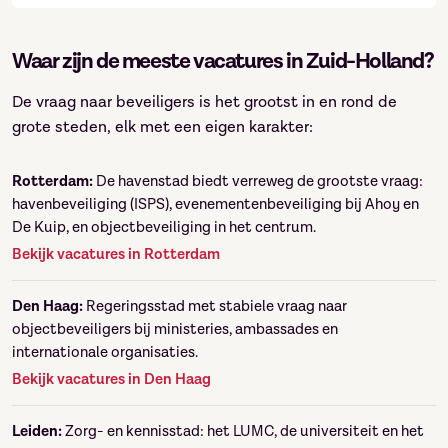
Waar zijn de meeste vacatures in Zuid-Holland?
De vraag naar beveiligers is het grootst in en rond de
grote steden, elk met een eigen karakter:
Rotterdam:
De havenstad biedt verreweg de grootste vraag:
havenbeveiliging (ISPS), evenementenbeveiliging bij Ahoy en
De Kuip, en objectbeveiliging in het centrum.
Ontvang vacatures direct in
×
Bekijk vacatures in Rotterdam
je mailbox
Den Haag:
Regeringsstad met stabiele vraag naar
Naam
objectbeveiligers bij ministeries, ambassades en
internationale organisaties.
Bekijk vacatures in Den Haag
E-mailadres
*
Leiden:
Zorg- en kennisstad: het LUMC, de universiteit en het