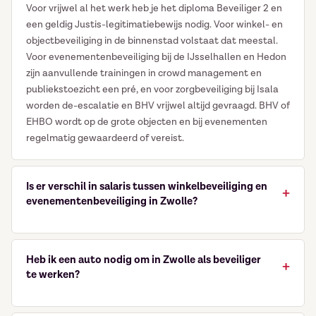
Voor vrijwel al het werk heb je het diploma Beveiliger 2 en
een geldig Justis-legitimatiebewijs nodig. Voor winkel- en
objectbeveiliging in de binnenstad volstaat dat meestal.
Voor evenementenbeveiliging bij de IJsselhallen en Hedon
zijn aanvullende trainingen in crowd management en
publiekstoezicht een pré, en voor zorgbeveiliging bij Isala
worden de-escalatie en BHV vrijwel altijd gevraagd. BHV of
EHBO wordt op de grote objecten en bij evenementen
regelmatig gewaardeerd of vereist.
Is er verschil in salaris tussen winkelbeveiliging en
evenementenbeveiliging in Zwolle?
Ja. Winkel- en objectbeveiliging in de binnenstad start
doorgaans op schaal 2 (vanaf € 16,63 bruto per uur), terwijl
Heb ik een auto nodig om in Zwolle als beveiliger
evenementen-, zorg- en kantoorbeveiliging vaak op schaal
te werken?
3 zit (circa € 18 – € 21,50). Omdat bij evenementen, in de
zorg en op de industrie veel in de avond, nacht en weekend
Niet altijd. Station Zwolle is een van de grootste OV-
wordt gewerkt, lopen de ORT-toeslagen daar bovenop