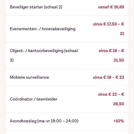
Beveiliger starter (schaal 2)
vanaf € 16,63
circa € 17,50 – €
Evenementen- / horecabeveiliging
21
Object- / kantoorbeveiliging (schaal
circa € 18 – €
3)
21,50
Ontvang vacatures direct in
×
Mobiele surveillance
circa € 18 – € 22
je mailbox
circa € 22 – €
Naam
Coördinator / teamleider
28,50
Avondtoeslag (ma-vr 18:00 – 24:00)
+10%
E-mailadres
*