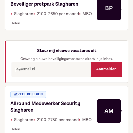
Beveiliger pretpark Slagharen
BP
›
Slagharen
2100-2650 per maand
MBO
Delen
Stuur mij nieuwe vacatures uit
Ontvang nieuwe beveiligingsvacatures direct in je inbox.
Aanmelden
VEEL BEKEKEN
Allround Medewerker Security
Slagharen
AM
›
Slagharen
2100-2750 per maand
MBO
Delen