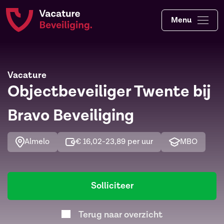
Menu
Vacature
Objectbeveiliger Twente bij
Bravo Beveiliging
Almelo
€ 16,02-23,89 per uur
MBO
Solliciteer
Terug naar overzicht