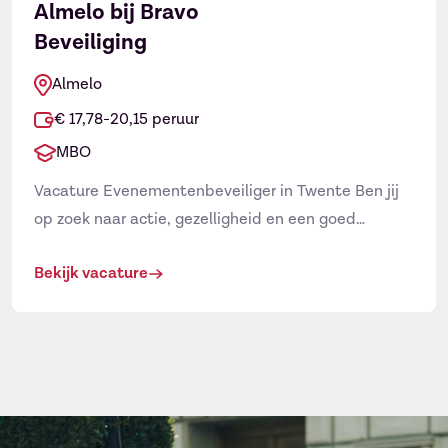
Almelo bij Bravo
Beveiliging
Almelo
€ 17,78-20,15 peruur
MBO
Vacature Evenementenbeveiliger in Twente Ben jij
op zoek naar actie, gezelligheid en een goed
salaris? Wil jij werken bij de grootste voetbalclubs
Bekijk vacature
en op de vetste festivals? Via
Vacaturebeveiliging.nl zoekt Bravo Beveiliging
nieuwe collega’s. Heb je nog geen diploma? Geen
probleem, wij leiden je gratis op! Reageer snel op
deze vacature evenementenbeveiliger Twente. Hoe
ziet […]