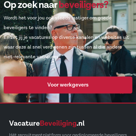
Op zoek naar
beveiligers?
Wordt het voor jou ook steeds lastiger om goede
beveiligers te vinden?
En zet jij je vacatures op diverse kanalen en websites uit
waar deze al snel verdwenen zijn tussen al die andere
niet-relevante vacatures?
Voor werkgevers
Vacature
Beveiliging
.nl
Hét recruitmentplatform voor gediplomeerde beveiligers