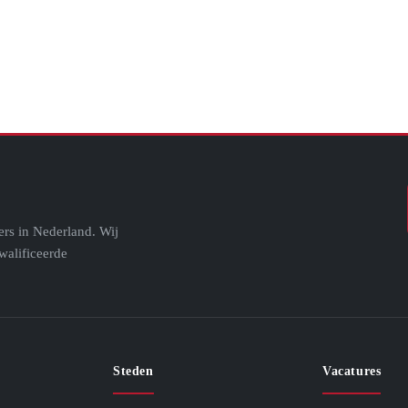
ers in Nederland. Wij
walificeerde
Steden
Vacatures