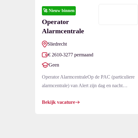
🚀
Nieuw binnen
Operator
Alarmcentrale
Sliedrecht
€ 2610-3277 permaand
Geen
Operator AlarmcentraleOp de PAC (particuliere
alarmcentrale) van Alert zijn dag en nacht
alarmcentrale operators aan het werk die in
Bekijk vacature
samenwerking met de mobiele surveillance- en
hulpdiensten er alles aan doen om gebouwen en
eigendommen van particulieren en bedrijven te
beveiligen en veilig te houden. Dit doen zij
zowel preventief als repressief binnen een high-