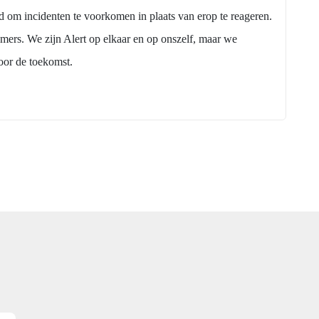
d om incidenten te voorkomen in plaats van erop te reageren.
mers. We zijn Alert op elkaar en op onszelf, maar we
oor de toekomst.
ect in je mailbox
E-mailadres
*