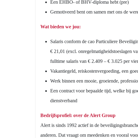
Een EHBO- of BHV-diploma hebt (pre)
Gemotiveerd bent om samen met ons de werel
Wat bieden we jou:
Salaris conform de cao Particuliere Beveiligin
€ 21,01 (excl. onregelmatigheidstoeslagen v
fulltime salaris van € 2.409 – € 3.025 per vi
Vakantiegeld, reiskostenvergoeding, een goed
Werk binnen een mooie, groeiende, profession
Een contract voor bepaalde tijd, welke bij g
dienstverband
Bedrijfsprofiel: over de Alert Group
Alert is sinds 1992 actief in de beveiligingsbranc
anderen. Dat vraagt om meedenken en vooral vooru