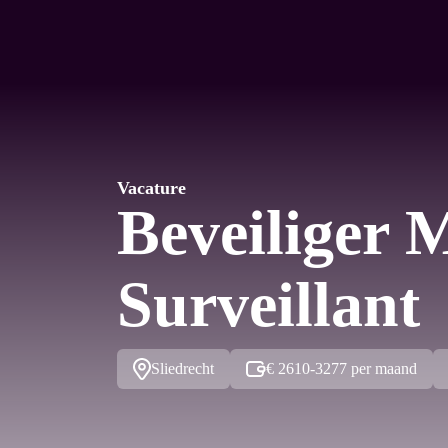
Vacature
Beveiliger 
Surveillant
Sliedrecht
€ 2610-3277 per maand