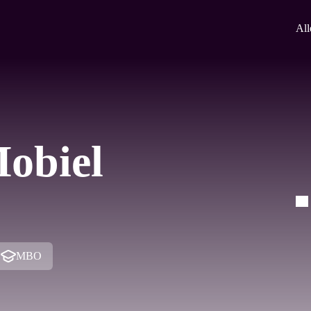
All
Mobiel
MBO