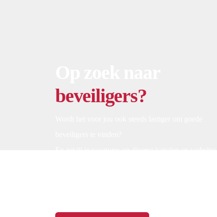
risk meldkamer […]
Op zoek naar
beveiligers?
Wordt het voor jou ook steeds lastiger om goede
beveiligers te vinden?
En zet jij je vacatures op diverse kanalen en websites
waar deze al snel verdwenen zijn tussen al die ander
niet-relevante vacatures?