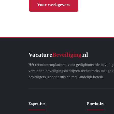
Voor werkgevers
Vacature
Beveiliging
.nl
Hét recruitmentplatform voor gediplomeerde beveilig
verbinden beveiligingsbedrijven rechtstreeks met gek
beveiligers, zonder ruis en met landelijk bereik.
Expertises
Provincies