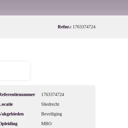
Refnr.:
1763374724
Referentienummer
1763374724
Locatie
Sliedrecht
Vakgebieden
Beveiliging
Opleiding
MBO