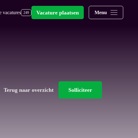
Vacature plaatsen
e vacatures
Menu
249
Terug naar overzicht
Solliciteer