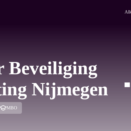
All
 Beveiliging
ting Nijmegen
MBO