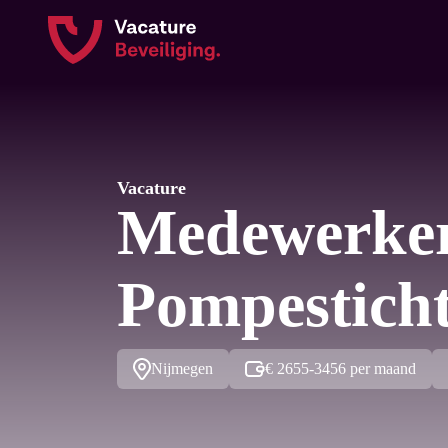
Vacature
Medewerker
Pompestich
Nijmegen
€ 2655-3456 per maand