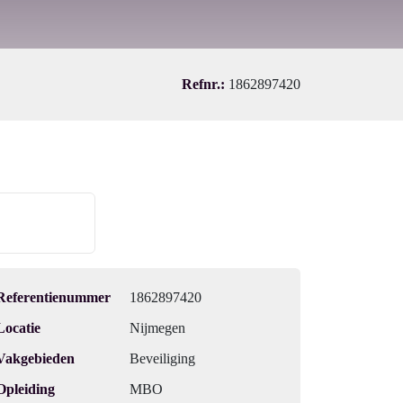
Refnr.:
1862897420
Referentienummer
1862897420
Locatie
Nijmegen
Vakgebieden
Beveiliging
Opleiding
MBO