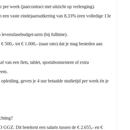
 per week (jaarcontract met uitzicht op verlenging).
n een vaste eindejaarsuitkering van 8,33% (een volledige 13e
5 levensfasebudget-uren (bij fulltime).
€ 500,- tot € 1.000,- (naar rato) dat je mag besteden aan
af van een fiets, tablet, sportabonnement of extra
eem.
opleiding, geven je 4 uur betaalde studietijd per week én je
chting?
GGZ. Dit betekent een salaris tussen de € 2.655,- en €