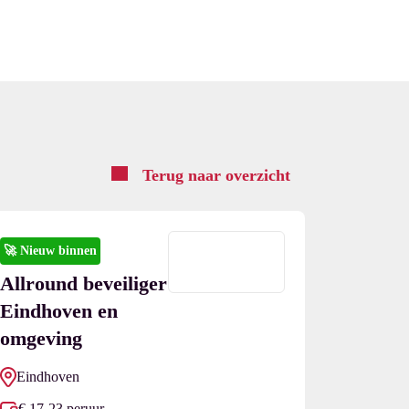
Terug naar overzicht
🚀
Nieuw binnen
Allround beveiliger
Eindhoven en
omgeving
Eindhoven
€ 17-23 peruur