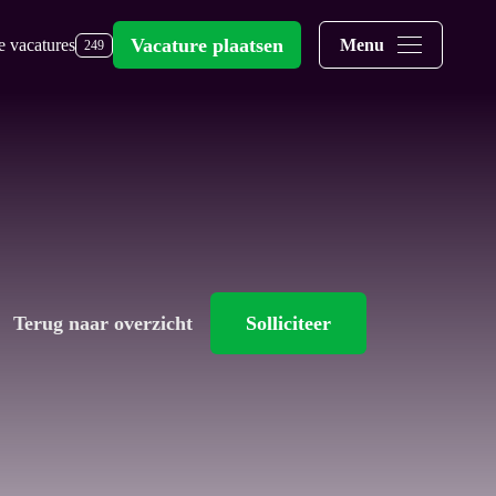
Vacature plaatsen
e vacatures
Menu
249
Terug naar overzicht
Solliciteer