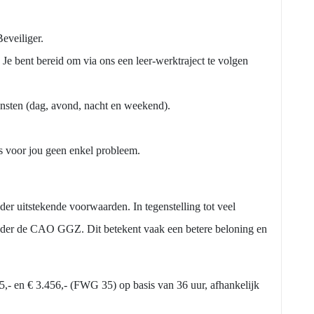
eveiliger.
Je bent bereid om via ons een leer-werktraject te volgen
iensten (dag, avond, nacht en weekend).
 voor jou geen enkel probleem.
r uitstekende voorwaarden. In tegenstelling tot veel
ect in je mailbox
s onder de CAO GGZ. Dit betekent vaak een betere beloning en
E-mailadres
*
55,- en € 3.456,- (FWG 35) op basis van 36 uur, afhankelijk