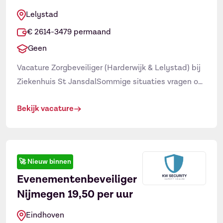
Lelystad
€ 2614-3479 permaand
Geen
Vacature Zorgbeveiliger (Harderwijk & Lelystad) bij
Ziekenhuis St JansdalSommige situaties vragen om
meer dan alleen spierballen of overwicht; ze
Bekijk vacature
vereisen empathie, geduld en razendsnel handelen.
Via Vacaturebeveiliging.nl zoeken wij een
daadkrachtige collega voor het St Jansdal
ziekenhuis. Ben jij degene die rust brengt op de
🚀
Nieuw binnen
Spoedeisende Hulp? Reageer dan op deze vacature
Evenementenbeveiliger
beveiliger ziekenhuis voor […]
Nijmegen 19,50 per uur
Eindhoven