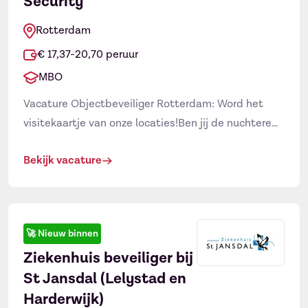
Security
Naam
Rotterdam
€ 17,37-20,70 peruur
MBO
E-mailadres
*
Vacature Objectbeveiliger Rotterdam: Word het
visitekaartje van onze locaties!Ben jij de nuchtere
beveiliger uit Rotterdam die net zo makkelijk een
Bekijk vacature
glimlach uitdeelt als kordaat optreedt wanneer dat
nodig is? Bij Scorpions zoeken we een proactieve
professional voor onze publieke locaties in
Rotterdam (en eventueel Leiden). Ben jij daarnaast
🚀
Nieuw binnen
niet bang voor avond- en nachtdiensten en […]
Ziekenhuis beveiliger bij
St Jansdal (Lelystad en
Harderwijk)