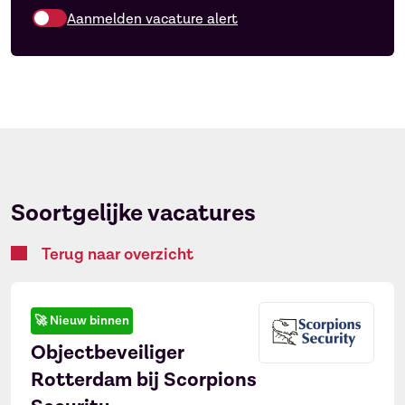
Aanmelden vacature alert
Soortgelijke vacatures
Terug naar overzicht
🚀
Nieuw binnen
Objectbeveiliger
Ontvang vacatures direct in
×
Rotterdam bij Scorpions
je mailbox