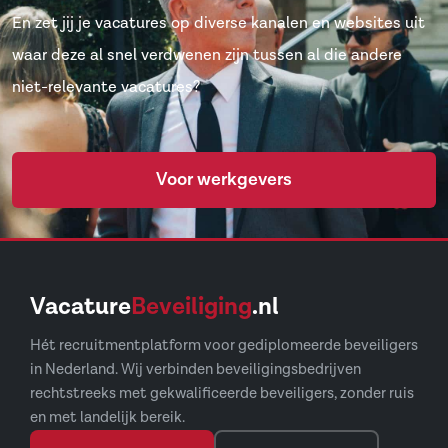
En zet jij je vacatures op diverse kanalen en websites uit
waar deze al snel verdwenen zijn tussen al die andere
niet-relevante vacatures?
Voor werkgevers
Vacature
Beveiliging
.nl
Hét recruitmentplatform voor gediplomeerde beveiligers
in Nederland. Wij verbinden beveiligingsbedrijven
rechtstreeks met gekwalificeerde beveiligers, zonder ruis
en met landelijk bereik.