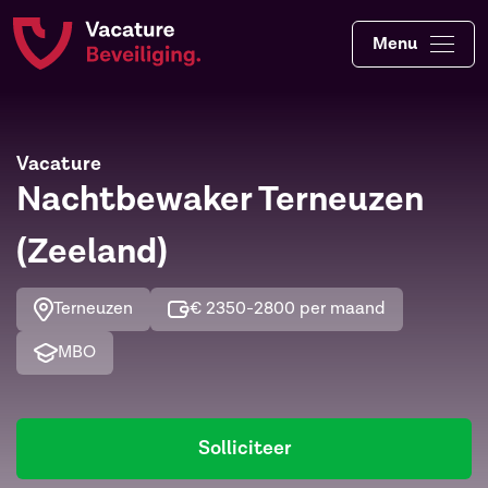
Menu
Vacature
Nachtbewaker Terneuzen
(Zeeland)
Terneuzen
€ 2350-2800 per maand
MBO
Solliciteer