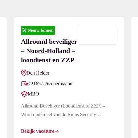
ect in je mailbox
🚀
Nieuw binnen
Allround beveiliger
E-mailadres
*
– Noord-Holland –
loondienst en ZZP
Den Helder
€ 2165-2765 permaand
MBO
Allround Beveiliger (Loondienst of ZZP) –
Word onderdeel van de Rinus Security
Familie!Introductie: Ben jij klaar met nummertjes
Bekijk vacature
trekken bij grote, onpersoonlijke