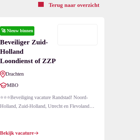
Terug naar overzicht
🚀
Nieuw binnen
×
Beveiliger Zuid-
Holland
Loondienst of ZZP
Drachten
MBO
⭐⭐⭐Beveiliging vacature Randstad! Noord-
Holland, Zuid-Holland, Utrecht en Flevoland
Wat ga je doen?Momenteel zijn we op zoek naar
beveiligers voor opvangcentra en een aantal
evenementen. Onze opdrachtgevers zijn
Bekijk vacature