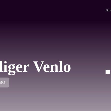
All
liger Venlo
BO