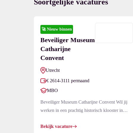
Soortgelijke vacatures
Ontvang vacatures dir
🚀
Nieuw binnen
Beveiliger Museum
Naam
Catharijne
Convent
Utrecht
€ 2614-3111 permaand
MBO
Beveiliger Museum Catharijne Convent Wil jij
werken in een prachtig historisch klooster in
hartje Utrecht? Wij zoeken versterking! Als
Bekijk vacature
beveiliger Museum Catharijne Convent zorg jij