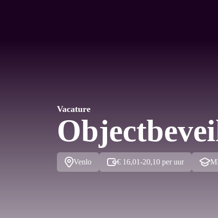
Vacature
Objectbevei
Venlo
€ 16,01-20,10 per uur
M