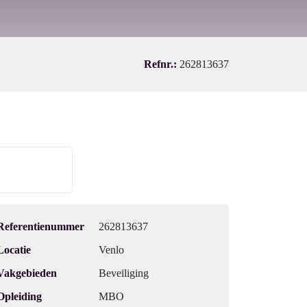
Refnr.:
262813637
Referentienummer
262813637
Locatie
Venlo
Vakgebieden
Beveiliging
Opleiding
MBO