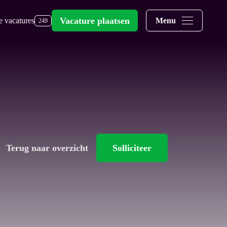
Vacature plaatsen
e vacatures
Menu
249
Terug naar overzicht
Solliciteer