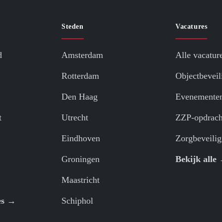
Steden
Vacatures
d
Amsterdam
Alle vacatur
Rotterdam
Objectbeveil
Den Haag
Evenemente
t
Utrecht
ZZP-opdrach
Eindhoven
Zorgbeveilig
Groningen
Bekijk alle
Maastricht
es →
Schiphol