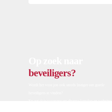
samen met je collega’s voor een uitmuntende en
veilige bezoekersbeleving. Dit bijzondere
rijksmuseum brengt kunst en erfgoed tot leven.
Let op: het museum bereidt zich voor op een
grootschalige verbouwing […]
Op zoek naar
beveiligers?
Wordt het voor jou ook steeds lastiger om goede
beveiligers te vinden?
En zet jij je vacatures op diverse kanalen en websites
waar deze al snel verdwenen zijn tussen al die ander