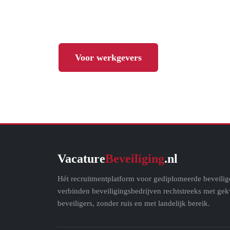
niet-relevante vacatures?
Voor werkgevers
Vacature
Beveiliging
.nl
Hét recruitmentplatform voor gediplomeerde beveilig
verbinden beveiligingsbedrijven rechtstreeks met gek
beveiligers, zonder ruis en met landelijk bereik.