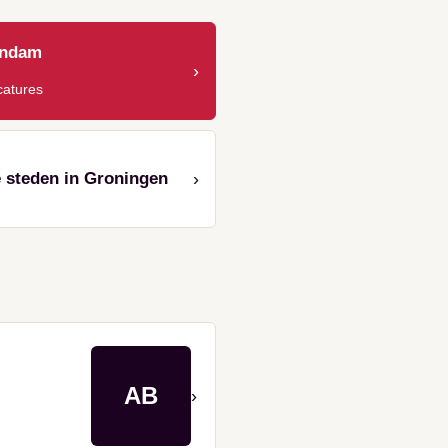
endam
›
catures
e steden in Groningen
›
AB
›