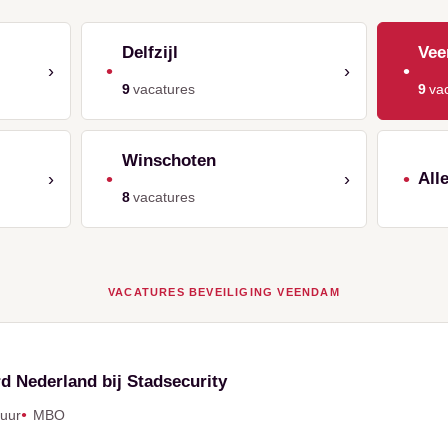
Delfzijl
Ve
•
•
›
›
9
vacatures
9
va
Winschoten
•
•
›
›
All
8
vacatures
VACATURES BEVEILIGING VEENDAM
d Nederland bij Stadsecurity
 uur
MBO