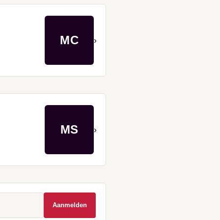
MC
›
MS
›
Aanmelden