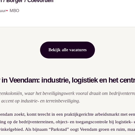
n / Borger / Coevorden
 uur
MBO
Bekijk alle vacatures
 in Veendam: industrie, logistiek en het cen
enkoloniën, waar het beveiligingswerk vooral draait om bedrijventerrei
accent op industrie- en terreinbeveiliging.
eendam zoekt, komt terecht in een praktijkgerichte arbeidsmarkt met een
iging op de bedrijventerreinen, object- en toegangscontrole bij logistiek- 
 winkelgebied. Als bijnaam “Parkstad” oogt Veendam groen en ruim, maa