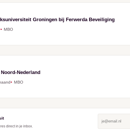
ksuniversiteit Groningen bij Ferwerda Beveiliging
r
MBO
o Noord-Nederland
maand
MBO
uit
s direct in je inbox.