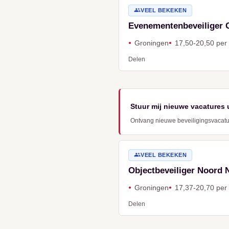
VEEL BEKEKEN
Evenementenbeveiliger G
Groningen
17,50-20,50 per
Delen
Stuur mij nieuwe vacatures 
Ontvang nieuwe beveiligingsvacature
Ontvang vacatures dir
VEEL BEKEKEN
Objectbeveiliger Noord N
Naam
Groningen
17,37-20,70 per
Delen