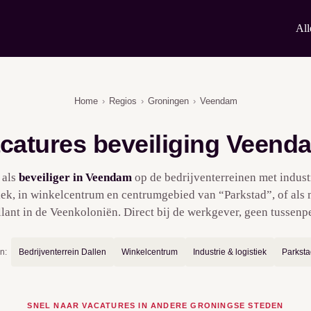
All
Home
›
Regios
›
Groningen
›
Veendam
catures beveiliging Veend
 als
beveiliger in Veendam
op de bedrijventerreinen met indust
iek, in winkelcentrum en centrumgebied van “Parkstad”, of als
llant in de Veenkoloniën. Direct bij de werkgever, geen tussenp
n:
Bedrijventerrein Dallen
Winkelcentrum
Industrie & logistiek
Parksta
SNEL NAAR VACATURES IN ANDERE GRONINGSE STEDEN