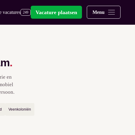
Vacature plaatsen
e vacatures
Menu
249
am
.
rie en
 mobiel
ersoon.
d
Veenkoloniën