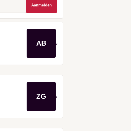
Aanmelden
AB
›
ZG
›