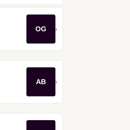
OG
›
AB
›