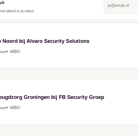
uit
s direct in je inbox.
o Noord bij Alvaro Security Solutions
 uur
MBO
eugdzorg Groningen bij FB Security Groep
 uur
MBO