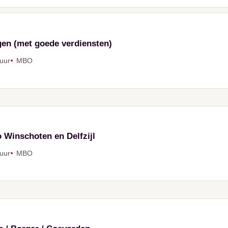
gen (met goede verdiensten)
 uur
MBO
o Winschoten en Delfzijl
 uur
MBO