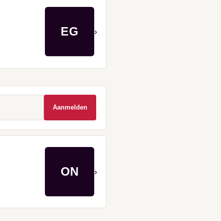
EG
›
Aanmelden
×
ON
›