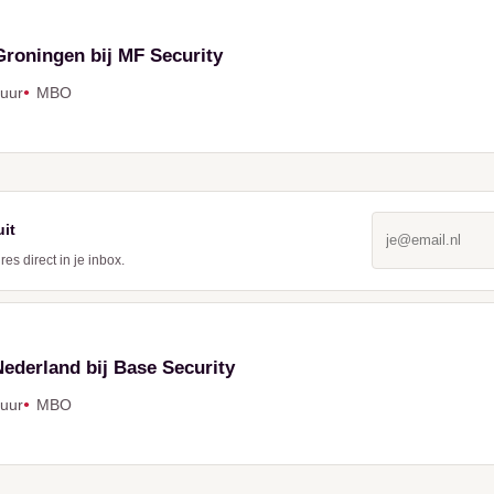
roningen bij MF Security
 uur
MBO
uit
s direct in je inbox.
ect in je mailbox
ederland bij Base Security
E-mailadres
*
 uur
MBO