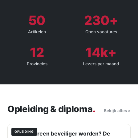
50
230+
Artikelen
Open vacatures
12
14k+
Provincies
Lezers per maand
Opleiding & diploma
.
Bekijk alles >
OPLEIDING
Kan iedereen beveiliger worden? De