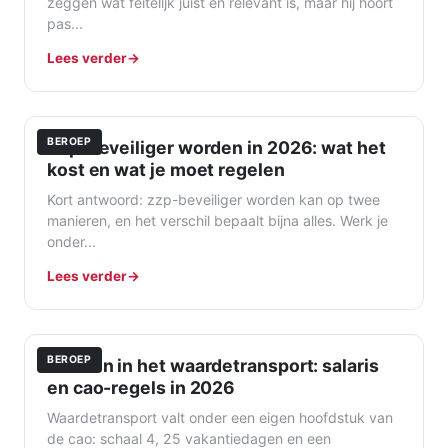
zeggen wat feitelijk juist en relevant is, maar hij hoort
pas...
Lees verder
BEROEP
Zzp-beveiliger worden in 2026: wat het
kost en wat je moet regelen
Kort antwoord: zzp-beveiliger worden kan op twee
manieren, en het verschil bepaalt bijna alles. Werk je
onder...
Lees verder
BEROEP
Werken in het waardetransport: salaris
en cao-regels in 2026
Waardetransport valt onder een eigen hoofdstuk van
de cao: schaal 4, 25 vakantiedagen en een