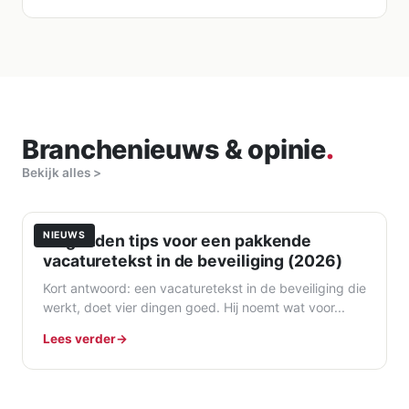
Branchenieuws & opinie
.
Bekijk alles >
NIEUWS
10 gouden tips voor een pakkende
vacaturetekst in de beveiliging (2026)
Kort antwoord: een vacaturetekst in de beveiliging die
werkt, doet vier dingen goed. Hij noemt wat voor...
Lees verder