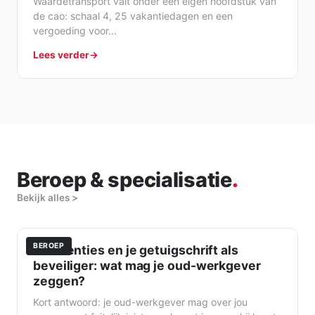
Waardetransport valt onder een eigen hoofdstuk van
de cao: schaal 4, 25 vakantiedagen en een
vergoeding voor...
Lees verder
Beroep & specialisatie
.
Bekijk alles >
BEROEP
Referenties en je getuigschrift als
beveiliger: wat mag je oud-werkgever
zeggen?
Kort antwoord: je oud-werkgever mag over jou