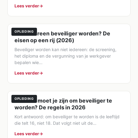
Lees verder
OPLEIDING
Kan iedereen beveiliger worden? De
eisen op een rij (2026)
Beveiliger worden kan niet iedereen: de screening,
het diploma en de vergunning van je werkgever
bepalen wie...
Lees verder
OPLEIDING
Hoe oud moet je zijn om beveiliger te
worden? De regels in 2026
Kort antwoord: om beveiliger te worden is de leeftijd
die telt 16, niet 18. Dat volgt niet uit de...
Lees verder