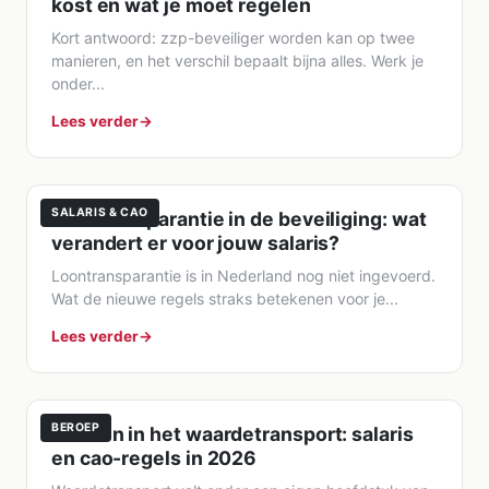
kost en wat je moet regelen
Kort antwoord: zzp-beveiliger worden kan op twee
manieren, en het verschil bepaalt bijna alles. Werk je
onder...
Lees verder
SALARIS & CAO
Loontransparantie in de beveiliging: wat
verandert er voor jouw salaris?
Loontransparantie is in Nederland nog niet ingevoerd.
Wat de nieuwe regels straks betekenen voor je...
Lees verder
BEROEP
Werken in het waardetransport: salaris
en cao-regels in 2026