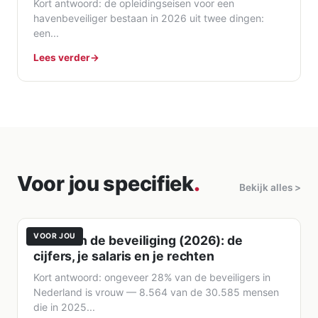
Kort antwoord: de opleidingseisen voor een
havenbeveiliger bestaan in 2026 uit twee dingen:
een...
Lees verder
Voor jou specifiek
.
Ontvang vacatures direct in je
×
Bekijk alles >
mailbox
VOOR JOU
Vrouw in de beveiliging (2026): de
Naam
cijfers, je salaris en je rechten
Kort antwoord: ongeveer 28% van de beveiligers in
Nederland is vrouw — 8.564 van de 30.585 mensen
die in 2025...
E-mailadres
*