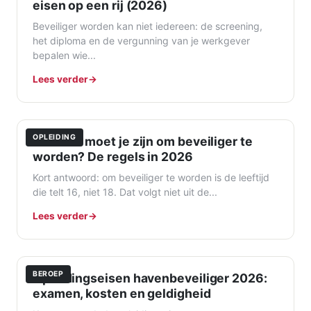
eisen op een rij (2026)
Beveiliger worden kan niet iedereen: de screening,
het diploma en de vergunning van je werkgever
bepalen wie...
Lees verder
OPLEIDING
Hoe oud moet je zijn om beveiliger te
worden? De regels in 2026
Kort antwoord: om beveiliger te worden is de leeftijd
die telt 16, niet 18. Dat volgt niet uit de...
Lees verder
BEROEP
Opleidingseisen havenbeveiliger 2026:
examen, kosten en geldigheid