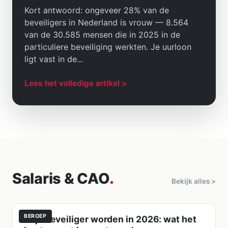
Kort antwoord: ongeveer 28% van de
beveiligers in Nederland is vrouw — 8.564
van de 30.585 mensen die in 2025 in de
particuliere beveiliging werkten. Je uurloon
ligt vast in de...
Lees het volledige artikel >
Salaris & CAO
.
Bekijk alles >
BEROEP
Zzp-beveiliger worden in 2026: wat het