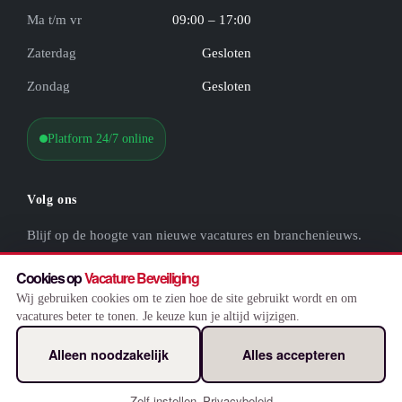
Ma t/m vr
09:00 – 17:00
Zaterdag
Gesloten
Zondag
Gesloten
Platform 24/7 online
Volg ons
Blijf op de hoogte van nieuwe vacatures en branchenieuws.
Cookies op
Vacature Beveiliging
Vacaturebeveiliging op Facebook
Vacaturebeveiliging op LinkedIn
Vacaturebeveiliging op Instagram
Vacaturebeveiliging op WhatsApp
Wij gebruiken cookies om te zien hoe de site gebruikt wordt en om
vacatures beter te tonen. Je keuze kun je altijd wijzigen.
Alleen noodzakelijk
Alles accepteren
© 2026 Vacaturebeveiliging.nl
Website & uitzendsoftware door
Flexsoftware
Zelf instellen
Privacybeleid
·